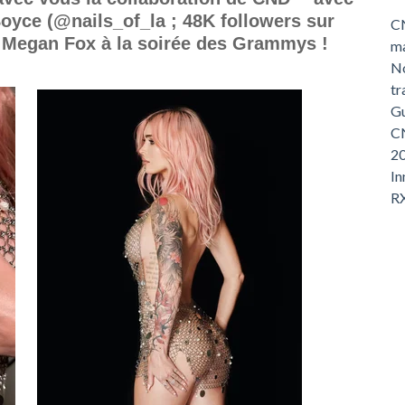
 Boyce (@nails_of_la ; 48K followers sur
CN
e Megan Fox à la soirée des Grammys !
ma
No
tr
Gu
CN
2
In
R