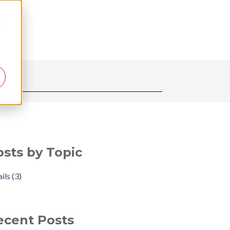
d
osts by Topic
ails
(3)
ecent Posts