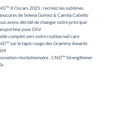
D™ X Oscars 2025 : recréez les sublimes
nucures de Selena Gomez & Camila Cabello
us avons décidé de changer notre principal
ansporteur pour DSV
ide complet vers votre routine nail care
D™ sur le tapis rouge des Grammy Awards
024
novation révolutionnaire : CND™ Strengthener
Xx