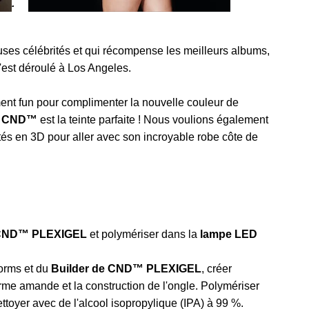
.
ses célébrités et qui récompense les meilleurs albums,
s'est déroulé à Los Angeles.
ent fun pour complimenter la nouvelle couleur de
e
CND™
est la teinte parfaite ! Nous voulions également
tés en 3D pour aller avec son incroyable robe côte de
 CND™ PLEXIGEL
et polymériser dans la
lampe LED
orms et du
Builder de CND™ PLEXIGEL
, créer
rme amande et la construction de l'ongle. Polymériser
toyer avec de l'
alcool isopropylique (IPA)
à 99 %.