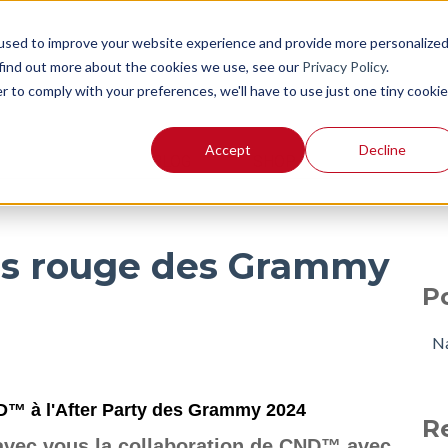
used to improve your website experience and provide more personalize
 find out more about the cookies we use, see our
Privacy Policy
.
r to comply with your preferences, we'll have to use just one tiny cookie
Accept
Decline
BLOG
SHOP
is rouge des Grammy
P
N
D™ à l'After Party des Grammy 2024
R
vec vous la collaboration de CND
™
avec