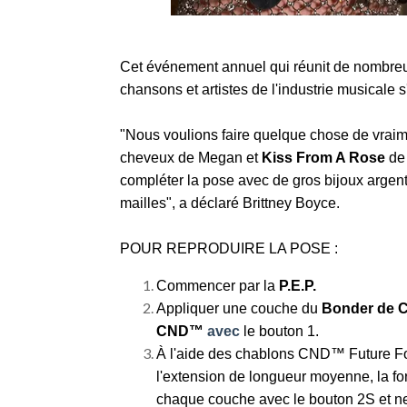
Cet événement annuel qui réunit de nombreu
chansons et artistes de l'industrie musicale 
"Nous voulions faire quelque chose de vraim
cheveux de Megan et
Kiss From A Rose
d
compléter la pose avec de gros bijoux argen
mailles", a déclaré Brittney Boyce.
POUR REPRODUIRE LA POSE :
Commencer par la
P.E.P.
Appliquer une couche du
Bonder de
CND™
avec
le bouton 1.
À l'aide des chablons CND™ Future F
l'extension de longueur moyenne, la fo
chaque couche avec le bouton 2S et net