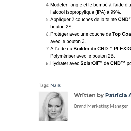
Modeler l'ongle et le bombé à l'aide d'u
l'
alcool isopropylique (IPA)
à 99%.
Appliquer 2 couches de la teinte
CND™ 
bouton 2S.
Protéger avec une couche de
Top Coa
avec le bouton 3.
À l'aide du
Builder de CND™ PLEXI
Polymériser avec le bouton 2B.
Hydrater avec
SolarOil™
de
CND™
po
Tags:
Nails
Written by
Patricia
Brand Marketing Manager