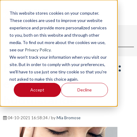
This website stores cookies on your computer.
These cookies are used to improve your website
experience and provide more personalized services
to you, both on this website and through other
BLOG
SHOP
media. To find out more about the cookies we use,
see our
Privacy Policy
.
We won't track your information when you visit our
Hyperpigmentering:
site. But in order to comply with your preferences,
we'll have to use just one tiny cookie so that you're
not asked to make this choice again.
et navn, flere
Accept
Decline
hudtilstande
04-10-2021 16:58:34 / by
Mia Bromose