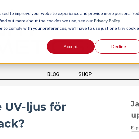
used to improve your website experience and provide more personalize
 find out more about the cookies we use, see our
Privacy Policy
.
r to comply with your preferences, we'll have to use just one tiny cookie
Accept
Decline
BLOG
SHOP
Ja
 UV-ljus för
u
lack?
E-p