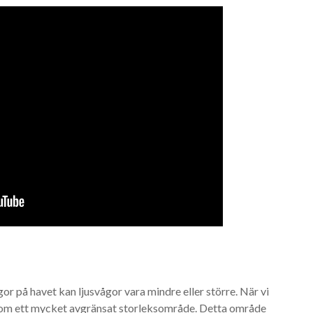
or på havet kan ljusvågor vara mindre eller större. När vi
 inom ett mycket avgränsat storleksområde. Detta område