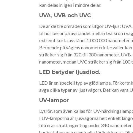
kan delas in igen i mindre delar.
UVA, UVB och UVC
De är de tre områden som utgör UV-ljus: UVA,
tillhör beror på avståndet mellan två krön i v
extremt korta avstånd. 1 000 000 nanometer m
Beroende på vågens nanometerintervaller kan 
sträcker sig från 320 till 380 nanometer. UVB
nanometer, medan UVC sträcker sig från 100 t
LED betyder ljusdiod.
LED är en speciell typ av glödlampa. Förkortni
avge olika typer av ljus (vågor). Det kan vara 
UV-lampor
Lysrör, som även kallas för UV-härdningslamp
I UV-lamporna är ljusvågorna helt enkelt längr
filtreras så att ingenting under 340 nanometer 
hudirritation och eventuella förändringar i DN