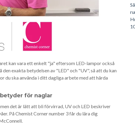
Så
ru
Hu
10
Svaret kan vara ett enkelt "ja" eftersom LED-lampor också
 på den exakta betydelsen av "LED" och "UV", så att du kan
 du ska använda i ditt dagliga arbete med att härda
betyder för naglar
en det är lätt att bli förvirrad, UV och LED beskriver
våer. På Chemist Corner number 3 får du lära dig
 McConnell.