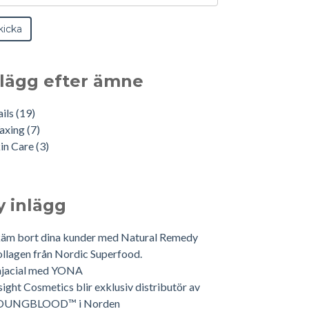
nlägg efter ämne
ails
(19)
axing
(7)
in Care
(3)
y inlägg
äm bort dina kunder med Natural Remedy
llagen från Nordic Superfood.
ajacial med YONA
sight Cosmetics blir exklusiv distributör av
OUNGBLOOD™ i Norden