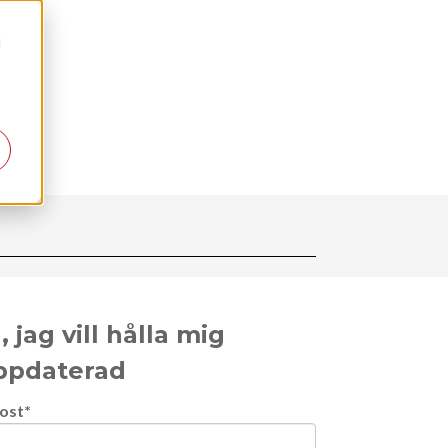
d
, jag vill hålla mig
ppdaterad
ost
*