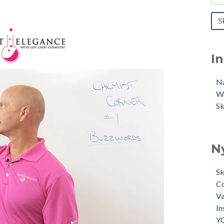
I
N
W
Sk
N
Sk
Co
V
In
Y