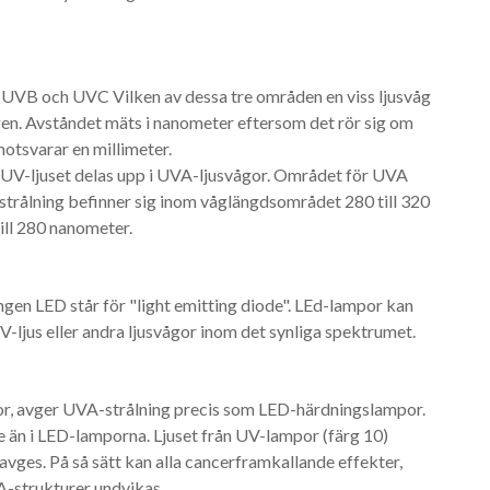
 UVB och UVC Vilken av dessa tre områden en viss ljusvåg
ågen. Avståndet mäts i nanometer eftersom det rör sig om
otsvarar en millimeter.
UV-ljuset delas upp i UVA-ljusvågor. Området för UVA
-strålning befinner sig inom våglängdsområdet 280 till 320
ill 280 nanometer.
ngen LED står för "light emitting diode". LEd-lampor kan
UV-ljus eller andra ljusvågor inom det synliga spektrumet.
or, avger UVA-strålning precis som LED-härdningslampor.
e än i LED-lamporna. Ljuset från UV-lampor (färg 10)
avges. På så sätt kan alla cancerframkallande effekter,
A-strukturer undvikas.