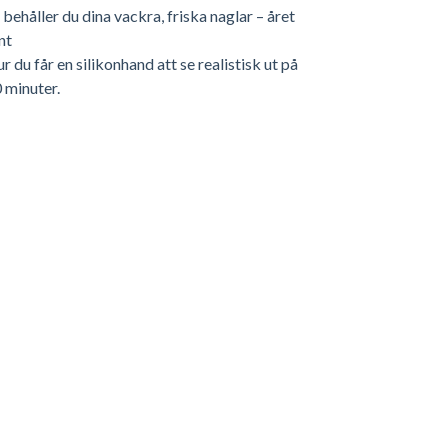
 behåller du dina vackra, friska naglar – året
nt
r du får en silikonhand att se realistisk ut på
 minuter.