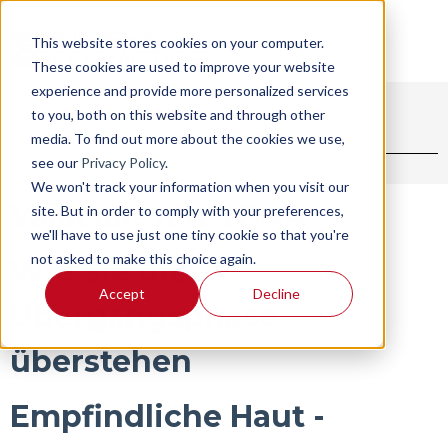
This website stores cookies on your computer.
These cookies are used to improve your website
experience and provide more personalized services
to you, both on this website and through other
BLOG
SHOP
media. To find out more about the cookies we use,
see our
Privacy Policy
.
We won't track your information when you visit our
Vajacials mit YONA
site. But in order to comply with your preferences,
we'll have to use just one tiny cookie so that you're
not asked to make this choice again.
Wie Sie die
Accept
Decline
Übergangsphase
überstehen
Empfindliche Haut -